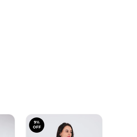
9
%
OFF