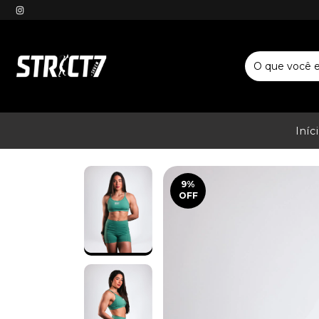
Iníc
9
%
OFF