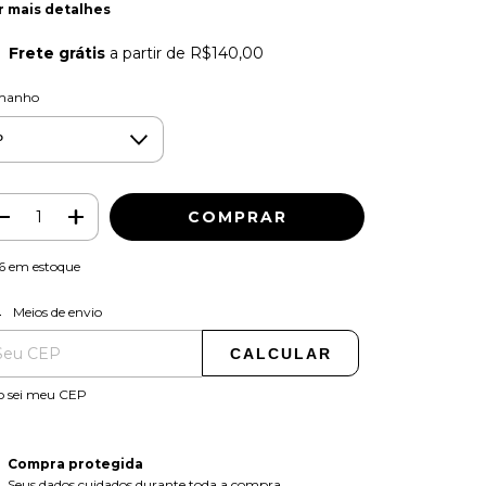
r mais detalhes
Frete grátis
a partir de
R$140,00
manho
6
em estoque
ALTERAR CEP
regas para o CEP:
Meios de envio
CALCULAR
o sei meu CEP
Compra protegida
Seus dados cuidados durante toda a compra.