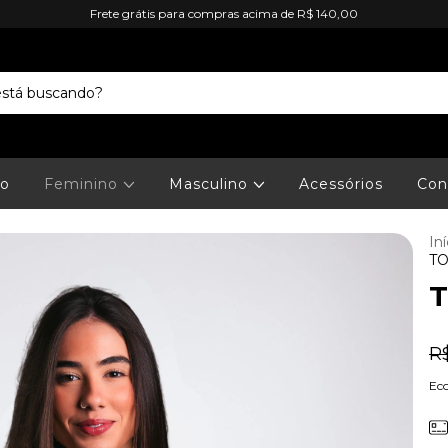
Frete grátis para compras acima de R$ 140,00
io
Feminino
Masculino
Acessórios
Con
Iní
TO
T
R$
Ec