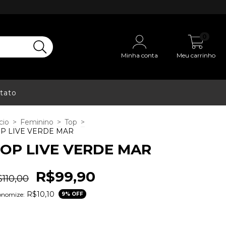
0
Minha conta
Meu carrinho
tato
cio
>
Feminino
>
Top
>
P LIVE VERDE MAR
OP LIVE VERDE MAR
R$99,90
110,00
R$10,10
onomize:
9
% OFF