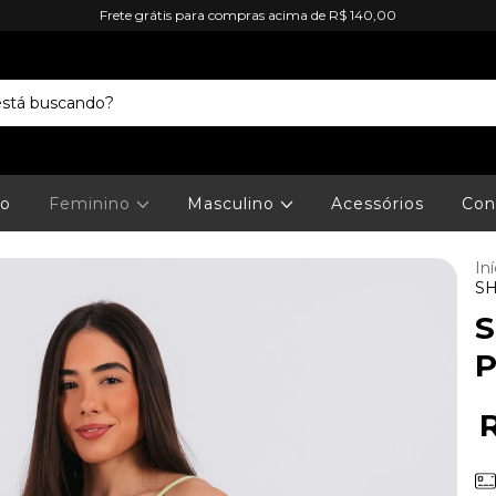
Frete grátis para compras acima de R$ 140,00
io
Feminino
Masculino
Acessórios
Con
Iní
S
P