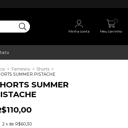
0
Minha conta
Meu carrinho
tato
cio
>
Feminino
>
Shorts
>
HORTS SUMMER PISTACHE
SHORTS SUMMER
ISTACHE
R$110,00
2
x de
R$60,30