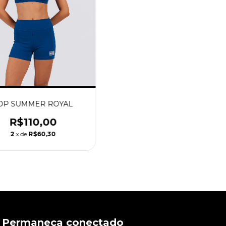
OP SUMMER ROYAL
R$110,00
2
x de
R$60,30
Permaneça conectado