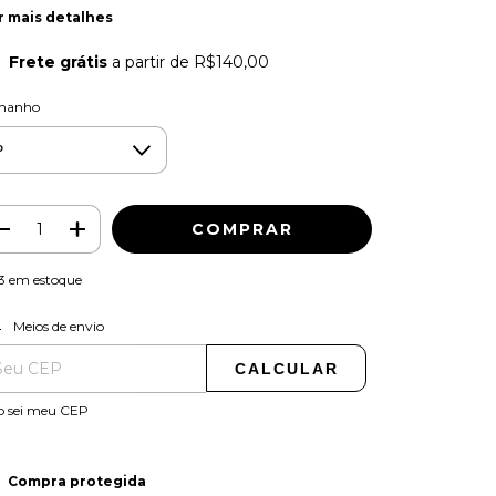
r mais detalhes
Frete grátis
a partir de
R$140,00
manho
3
em estoque
ALTERAR CEP
regas para o CEP:
Meios de envio
CALCULAR
o sei meu CEP
Compra protegida